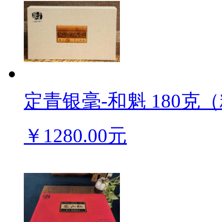
定青银毫-和魁 180克（
￥1280.00元