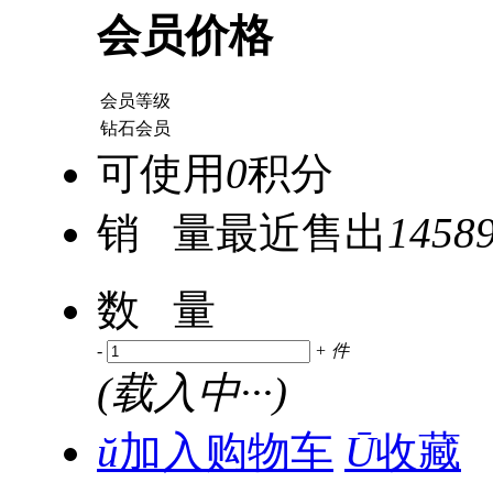
会员价格
会员等级
钻石会员
可使用
0
积分
销 量
最近售出
1458
数 量
-
+
件
(
载入中···
)
ŭ
加入购物车
Ū
收藏