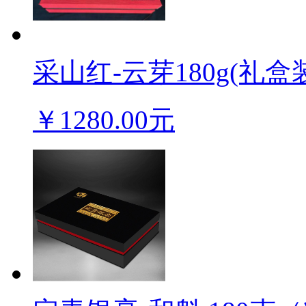
采山红-云芽180g(礼盒装
￥1280.00元