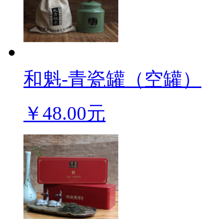
和魁-青瓷罐（空罐）
￥48.00元