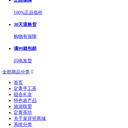
正品保障
100%正品低价
30天退换货
购物有保障
满99就包邮
闪电发货
全部商品分类

首页
定青手工茶
组合礼盒
特色农产品
旅游联盟
定青茶坊
关于菜背篼商城
系统分类