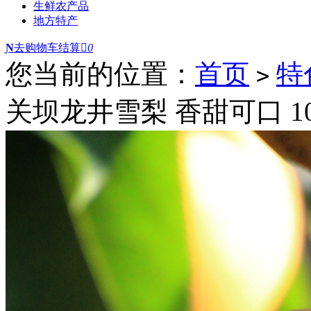
生鲜农产品
地方特产
Ɲ
去购物车结算

0
您当前的位置：
首页
特
>
关坝龙井雪梨 香甜可口 1