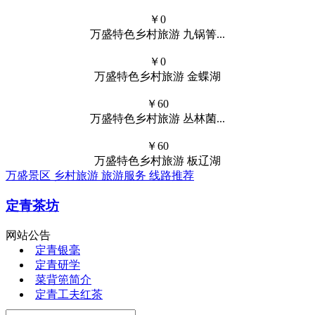
￥
1280
采山红-云芽180g(礼...