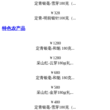
￥
1280
定青银毫-和魁 180克...